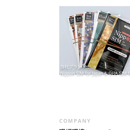
当社ブランド：
Nippon SIM for Japan & DHA SIM
COMPANY