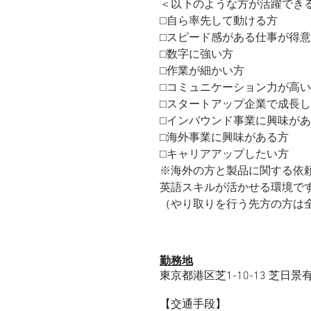
＜以下のような⽅が活躍でき
□⾃ら率先して動ける⽅
□スピード感がある仕事が得
□数字に強い⽅
□作業が細かい⽅
□コミュニケーション⼒が⾼
□スタートアップ企業で成⻑
□インバウンド事業に興味が
□海外事業に興味がある⽅
□キャリアアップしたい⽅
※海外の⽅と製品に関する依
英語スキルが活かせる環境で
（やり取りを⾏う先⽅の⽅は
勤務地
東京都港区芝1-10-13 芝日景
【交通⼿段】