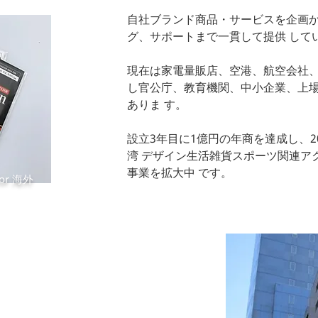
⾃社ブランド商品・サービスを企画
グ、サポートまで⼀貫して提供 して
現在は家電量販店、空港、航空会社、
し官公庁、教育機関、中⼩企業、上
ありま す。
設⽴3年⽬に1億円の年商を達成し、2
湾 デザイン⽣活雑貨スポーツ関連アク
事業を拡⼤中 です。
 for 海外