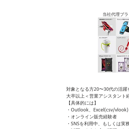
当社代理ブラ
対象となる⽅20〜30代の活
⼤卒以上＜営業アシスタント
【具体的には】
・Outlook、Excel(csv/vl
・オンライン販売経験者
・SNSを利⽤中、もしくは実