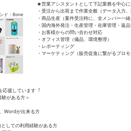
★営業アシスタントとして下記業務を中⼼に
・受注から出荷まで作業全般（データ⼊⼒、
ンド：Bone
・商品⽣産（案件受注時に、全メンバー⼀緒
・国内海外発注・⽣産管理・在庫管理・返品
・お客様からの問い合わせ対応
・オフィス管理（備品、環境整理）
・レポーティング
・マーケティング（販売促進に繋がるプロモ
躍を応援しています︕
経験がある⽅＞
ook)、Wordが出来る⽅
務としての利⽤経験がある⽅