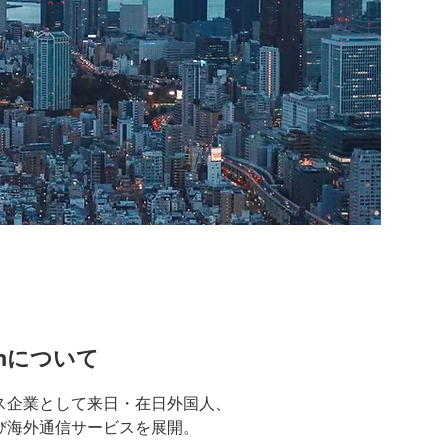
ionについて
ビス企業として来⽇・在⽇外国⼈、
び海外通信サービスを展開。