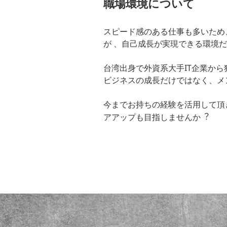
職場環境について
スピード感のある仕事も多いため
が 、⾃⼰成⻑が実現できる環境
台湾出⾝で外資系⼤⼿IT企業か
ビジネスの成⻑だけではなく、メ
今までお持ちの経験を活⽤して頂
アアップも⽬指しませんか︖