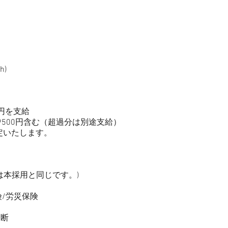
h)
円を⽀給
9500円含む（超過分は別途⽀給）
定いたします。
は本採⽤と同じです。)
険/労災保険
診断