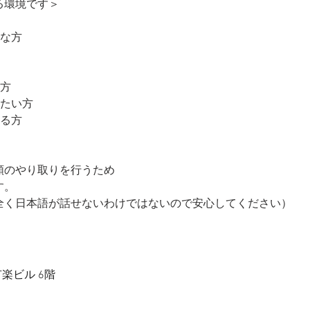
る環境です＞
意な⽅
い⽅
したい⽅
ある⽅
頼のやり取りを⾏うため
す。
全く⽇本語が話せないわけではないので安⼼してください）
有楽ビル 6階