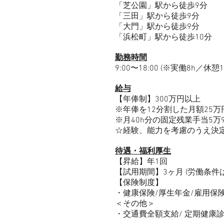
「芝公園」駅から徒歩9分
「三⽥」駅から徒歩9分
「⼤⾨」駅から徒歩9分
「浜松町」駅から徒歩10分
勤務時間
9:00〜18:00 (※実働8h／休憩1
給与
【年俸制】300万円以上
※年俸を12分割した⽉額25万
※⽉40h分の固定残業⼿当5万
☆経験、能⼒を考慮のうえ決
待遇・福利厚⽣
【昇給】年1回
【試⽤期間】3ヶ⽉ (労働条件
【保険制度】
・健康保険/厚⽣年⾦/雇⽤保
＜その他＞
・交通費全額⽀給/ 定期健康