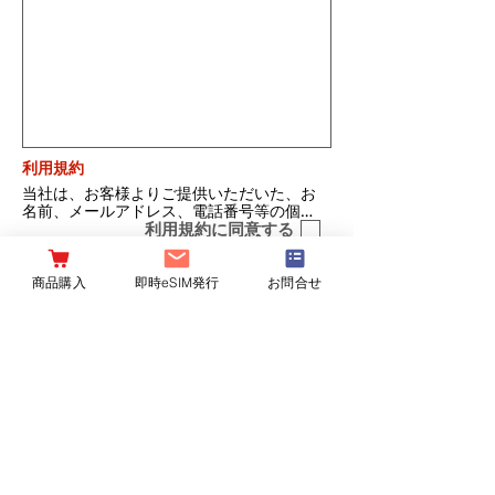
利用規約
当社は、お客様よりご提供いただいた、お
名前、メールアドレス、電話番号等の個人
情報を以下の目的で利用します。①商品の
利用規約に同意する
配送、役務の提供、代金決済、お客様から
のお問い合わせへの対応、関連するアフタ
ーサービス、その他取引遂行にあたって必
商品購入
即時eSIM発行
お問合せ
要な業務のため ②電子メール、郵便、電話
等により、お客様へ新規のサービスや新製
品などの情報をお知らせするため ③お客様
によるサービスの利用を分析し、新規サー
この内容で送信
ビスの開発や既存サービスの改善をするた
め ④アンケート、キャンペーン等に関連し
て、お客様と連絡をとるため ⑤お客様が本
サイト上で目にするコンテンツをよりわか
りやすくカスタマイズするため。個人情報
の取り扱いに関する当社の方針について、
詳しくは、個人情報保護方針のウェブサイ
トhttps://www.nipponsim.jp/privacyを