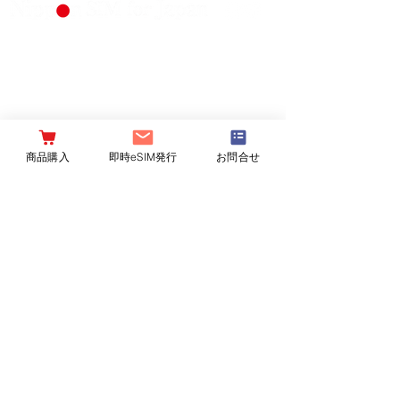
Produced by DHA Corporation
（仮想移動体事業者 届出
番号A-30-16419）
会社概要
重要説明事項
取扱店舗一覧
プライバシーポリシー
商品購入
即時eSIM発行
お問合せ
採用情報
特定商取引法の表記
契約約款
外部送信情報の取り扱いについて
OUR BRANDS：
DHA mobile
台湾烏龍茶 炭紀
Bone
Copyright
2017-2024
©DHA Corporation Co. Ltd