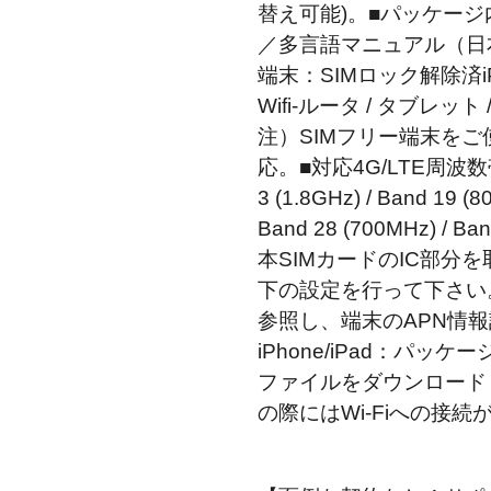
替え可能)。■パッケージ内
／多言語マニュアル（日
端末：SIMロック解除済iPhone
Wifi-ルータ / タブレッ
注）SIMフリー端末を
応。■対応4G/LTE周波数帯：B
3 (1.8GHz) / Band 19 (8
Band 28 (700MHz) / B
本SIMカードのIC部分
下の設定を行って下さい。
参照し、端末のAPN情
iPhone/iPad：パ
ファイルをダウンロード
の際にはWi-Fiへの接