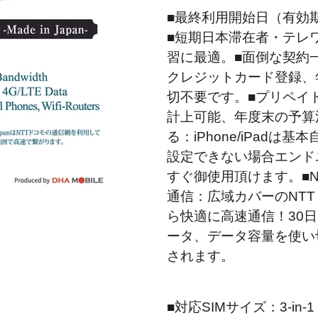
■最終利用開始日（有効
■短期日本滞在者・テレ
習に最適。■面倒な契約
クレジットカード登録、
切不要です。■プリペイ
計上可能、年度末の予算
る：iPhone/iPadは基
設定できない場合エンド
すぐ御使用頂けます。■
通信：広域カバーのNT
ら快適に高速通信！30日間
ータ、データ容量を使い切
されます。
■対応SIMサイズ：3-in-1