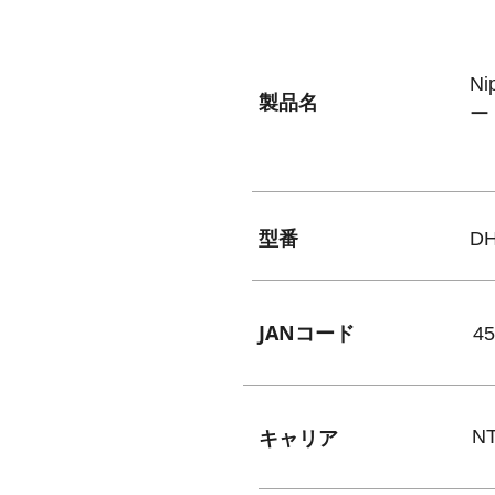
N
​製品名
ー
​型番
DH
JANコード
45
キャリア
N