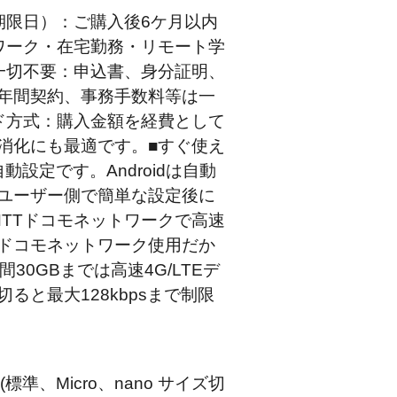
期限日）：ご購入後6ケ月以内
ワーク・在宅勤務・リモート学
一切不要：申込書、身分証明、
年間契約、事務手数料等は一
ド方式：購入金額を経費として
消化にも最適です。■すぐ使え
本自動設定です。Androidは自動
ユーザー側で簡単な設定後に
NTTドコモネットワークで高速
Tドコモネットワーク使用だか
30GBまでは高速4G/LTEデ
ると最大128kbpsまで制限
 (標準、Micro、nano サイズ切