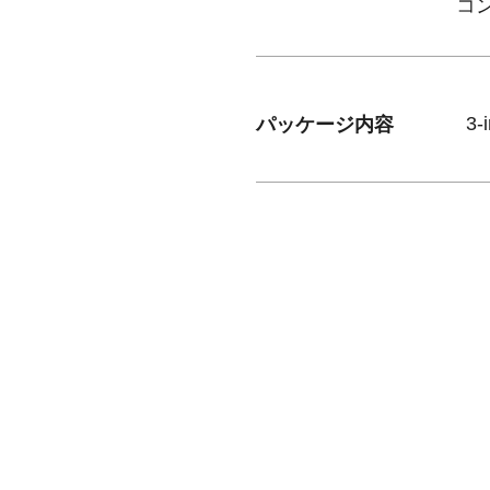
コ
​パッケージ内容
3
取扱店舗一覧
採用情報