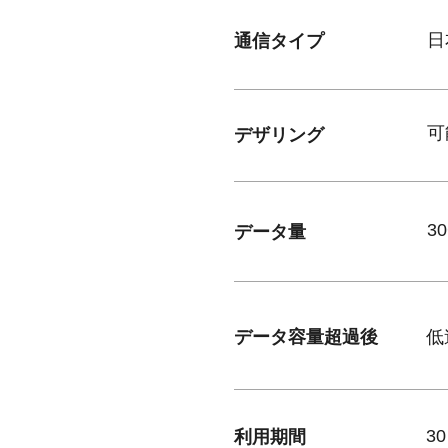
​通信タイプ
日
​デザリング
可
​データ量
3
​データ容量超過後
低
利用期間
3