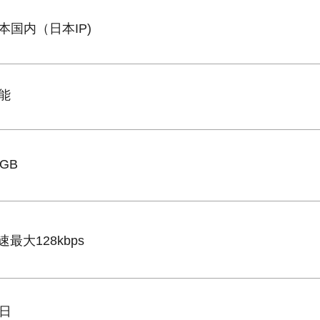
本国内（日本IP)
能
0GB
速最大128kbps
0日