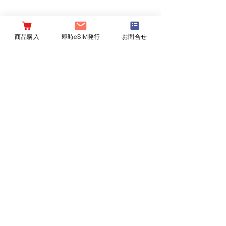
商品購入
即時eSIM発行
お問合せ
Produced by DHA Corporation
（仮想移動体事業者 届出
番号A-30-16419）
会社概要
重要説明事項
取扱店舗一覧
プライバシーポリシー
採用情報
特定商取引法の表記
契約約款
外部送信情報の取り扱いについて
OUR BRANDS：
DHA mobile
台湾烏龍茶 炭紀
Bone