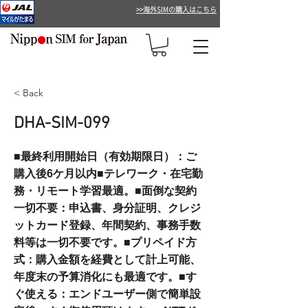
>>海外SIMの購入はこちら
< Back
DHA-SIM-099
■最終利用開始日（有効期限日）：ご
購入後6ケ月以内■テレワーク・在宅勤
務・リモート学習最適。■面倒な契約
一切不要：申込書、身分証明、クレジ
ットカード登録、年間契約、事務手数
料等は一切不要です。■プリペイド方
式：購入金額を経費として計上可能、
年度末の予算消化にも最適です。■す
ぐ使える：エンドユーザー側で簡単設