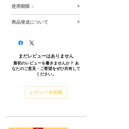
使用期限：
10GB：2026/12/14
商品発送について
15GB：2026/11/18
30GB：2026/12/3
- お客様よりご注文いただきました商
50GB：2026/12/30
品は、「ネコポス便/宅急便コンパク
ト/宅急便（ヤマト運輸）」にてお届
ご確認のうえご購入ください。
けいたします。
なお使用期限を理由とする返品・返金
まだレビューはありません
- お問い合わせ番号は、商品発送の準
は一切お受けできませんことをご了承
最初のレビューを書きませんか？ あ
備が完了後にメールでご連絡いたしま
願います。
なたのご意見・ご要望をぜひ共有して
す。
ください。
- 発送状況につきましては、ヤマト運
輸の郵便追跡サービス
（https://toi.kuronekoyamato.co.jp
レビューを投稿
/cgi-bin/tneko）からご確認くださ
い。
- 出発の日程が近く、発送をお急ぎの
お客さまはサポートセンター宛
(support@dhacorp.jp)までご連絡く
ださい。