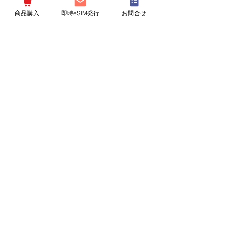
セール価格
￥20,980
より
商品購入
即時eSIM発行
お問合せ
消費税込み
|
配達につきまして
【SIMカード】
【SIMカード】
[SIMカード] 日
【追加チャージ
本国内用
可能】[SIMカー
10/15/30/50GB
ド] 日本国内用
softbank回線 デ
180日間 10GB
ータ通信専用
フルMVNO IIJ
Docomo回線 デ
セール価格
￥2,480
より
ータ通信専用
消費税込み
|
配達につきまして
価格
￥2,980
消費税込み
|
配達につきまして
【SIMカード】
【eSIM】