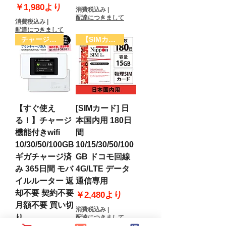
セール価格
￥1,980
より
消費税込み
|
配達につきまして
消費税込み
|
配達につきまして
チャージwifi
【SIMカード】
【すぐ使え
[SIMカード] 日
る！】チャージ
本国内用 180日
機能付きwifi
間
10/30/50/100GB
10/15/30/50/100
ギガチャージ済
GB ドコモ回線
み 365日間 モバ
4G/LTE データ
イルルーター 返
通信専用
却不要 契約不要
セール価格
￥2,480
より
月額不要 買い切
消費税込み
|
り
配達につきまして