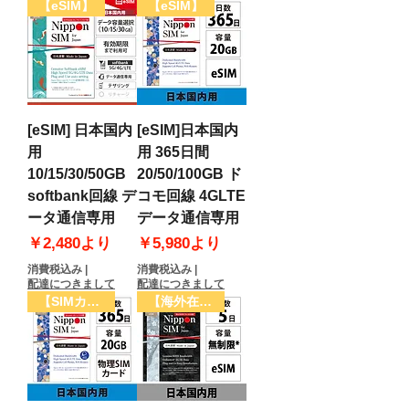
【eSIM】
【eSIM】
[eSIM] 日本国内
[eSIM]日本国内
用
用 365日間
10/15/30/50GB
20/50/100GB ド
softbank回線 デ
コモ回線 4GLTE
ータ通信専用
データ通信専用
セール価格
セール価格
￥2,480
より
￥5,980
より
消費税込み
|
消費税込み
|
配達につきまして
配達につきまして
【SIMカード】
【海外在住の方限定】