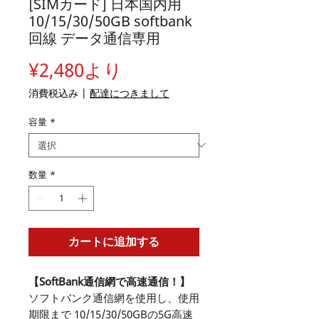
[SIMカード] 日本国内用
10/15/30/50GB softbank
回線 データ通信専用
セ
¥2,480
より
ー
消費税込み
|
配達につきまして
ル
容量
*
価
格
数量
*
カートに追加する
【SoftBank通信網で高速通信！】
ソフトバンク通信網を使用し、使用
期限まで 10/15/30/50GBの5G高速