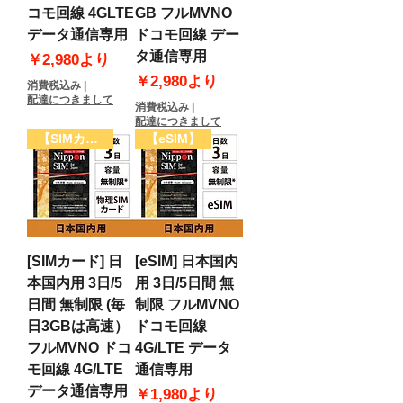
コモ回線 4GLTE
GB フルMVNO
データ通信専用
ドコモ回線 デー
タ通信専用
セール価格
￥2,980
より
セール価格
￥2,980
より
消費税込み
|
配達につきまして
消費税込み
|
配達につきまして
【SIMカード】
【eSIM】
[SIMカード] 日
[eSIM] 日本国内
本国内用 3日/5
用 3日/5日間 無
日間 無制限 (毎
制限 フルMVNO
日3GBは高速）
ドコモ回線
フルMVNO ドコ
4G/LTE データ
モ回線 4G/LTE
通信専用
データ通信専用
セール価格
￥1,980
より