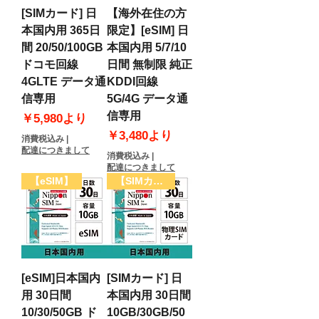
[SIMカード] 日
【海外在住の方
本国内用 365日
限定】[eSIM] 日
間 20/50/100GB
本国内用 5/7/10
ドコモ回線
日間 無制限 純正
4GLTE データ通
KDDI回線
信専用
5G/4G データ通
信専用
セール価格
￥5,980
より
セール価格
￥3,480
より
消費税込み
|
配達につきまして
消費税込み
|
配達につきまして
【eSIM】
【SIMカード】
[eSIM]日本国内
[SIMカード] 日
用 30日間
本国内用 30日間
10/30/50GB ド
10GB/30GB/50