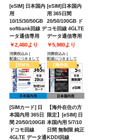
- 海外への発送、送料につきまして、
[eSIM] 日本国内
[eSIM]日本国内
ご不明な点などがございましたら、サ
用
用 365日間
ポートセンター宛
10/15/30/50GB
20/50/100GB ド
(support@dhacorp.jp)までご連絡く
softbank回線 デ
コモ回線 4GLTE
ださい。
ータ通信専用
データ通信専用
セール価格
セール価格
￥2,480
より
￥5,980
より
消費税込み
|
消費税込み
|
配達につきまして
配達につきまして
【SIMカード】
【海外在住の方限定】
[SIMカード] 日
【海外在住の方
本国内用 365日
限定】[eSIM] 日
間 20/50/100GB
本国内用 5/7/10
ドコモ回線
日間 無制限 純正
4GLTE データ通
KDDI回線