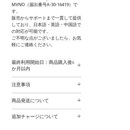
MVNO（届出番号A-30-16419）で
す。
販売からサポートまで一貫して提供
しており、日本語・英語・中国語で
の対応が可能です。
ご不明な点がございましたら、お気
軽にご連絡ください。
最終利用開始日：商品購入後6
か月以内
注意事項
※毎週火曜日21:00～翌水曜日9:00ま
商品発送について
ではシステムの定期メンテナンスのた
め新規設定作業は行えません。
- お客様よりご注文いただきました商
追加チャージについて
品は、「宅急便コンパクト/宅急便
（ヤマト運輸）」もしくは「クリック
この商品はリチャージ可能な商品とな