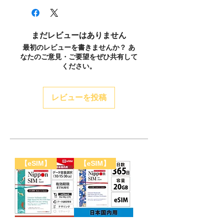
ポスト（日本郵政）」にてお届けいた
ります。
します。
設定を変更することなく、専用サイト
- お問い合わせ番号は、商品発送の準
からプランの追加また、容量のみ、日
備が完了後にメールでご連絡いたしま
まだレビューはありません
数のみなど用途に応じたものを追加設
す。
最初のレビューを書きませんか？ あ
定することが可能です。
- 発送状況につきましては、日本郵便
なたのご意見・ご要望をぜひ共有して
【リチャージ専用サイト】
の郵便追跡サービス
ください。
https://ppsim-charge.com/
（https://trackings.post.japanpost.
上記専用サイトにアクセスし、
jp/services/srv/search/）からご確認
「Recharge Now(今すぐチャージす
ください。
レビューを投稿
る)」をクリック。ICCID（SIM番号）
- 発送状況につきましては、ヤマト運
を入力し、ご希望のプランを選択。ご
輸の郵便追跡サービス
注文内容を確認し、支払い方法を選択
（https://toi.kuronekoyamato.co.jp
し、注文。
/cgi-bin/tneko）からご確認くださ
い。
- 出発の日程が近く、発送をお急ぎの
【eSIM】
【eSIM】
お客さまはサポートセンター宛
(support@dhacorp.jp)までご連絡く
ださい。
- また、海外への発送は、別途送料を
いただいておりますので、ご了承くだ
さい。