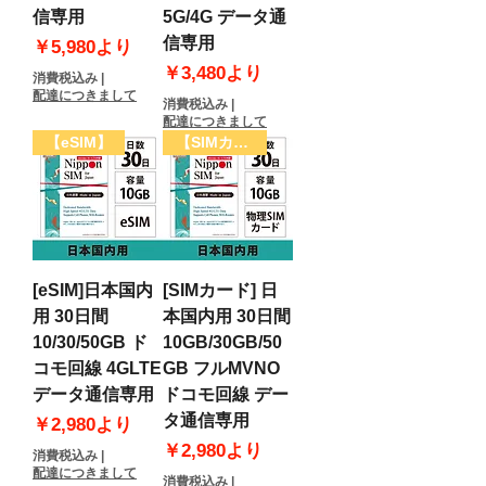
信専用
5G/4G データ通
信専用
セール価格
￥5,980
より
セール価格
￥3,480
より
消費税込み
|
配達につきまして
消費税込み
|
配達につきまして
【eSIM】
【SIMカード】
[eSIM]日本国内
[SIMカード] 日
用 30日間
本国内用 30日間
10/30/50GB ド
10GB/30GB/50
コモ回線 4GLTE
GB フルMVNO
データ通信専用
ドコモ回線 デー
タ通信専用
セール価格
￥2,980
より
セール価格
￥2,980
より
消費税込み
|
配達につきまして
消費税込み
|