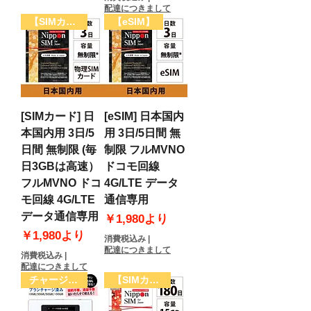
配達につきまして
【SIMカード】
【eSIM】
[SIMカード] 日
[eSIM] 日本国内
本国内用 3日/5
用 3日/5日間 無
日間 無制限 (毎
制限 フルMVNO
日3GBは高速）
ドコモ回線
フルMVNO ドコ
4G/LTE データ
モ回線 4G/LTE
通信専用
データ通信専用
セール価格
￥1,980
より
セール価格
￥1,980
より
消費税込み
|
配達につきまして
消費税込み
|
配達につきまして
チャージwifi
【SIMカード】