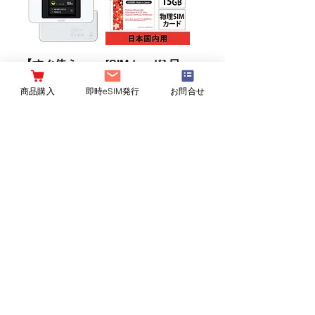
【すぐ使え
[SIMカード] 日
る！】チャージ
本国内用 180日
商品購入
即時eSIM発行
お問合せ
機能付きwifi
間
10/30/50/100GB
10/15/30/50/100
ギガチャージ済
GB ドコモ回線
み 365日間 モバ
4G/LTE データ
イルルーター 返
通信専用
却不要 契約不要
セール価格
￥2,480
より
月額不要 買い切
消費税込み
|
り
配達につきまして
セール価格
￥20,980
より
消費税込み
|
配達につきまして
【SIMカード】
【SIMカード】